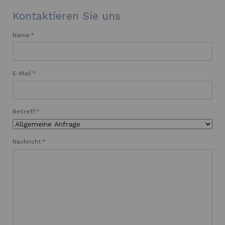
Kontaktieren Sie uns
Pflichtfeld
Name
*
Pflichtfeld
E-Mail
*
Pflichtfeld
Betreff
*
Pflichtfeld
Nachricht
*