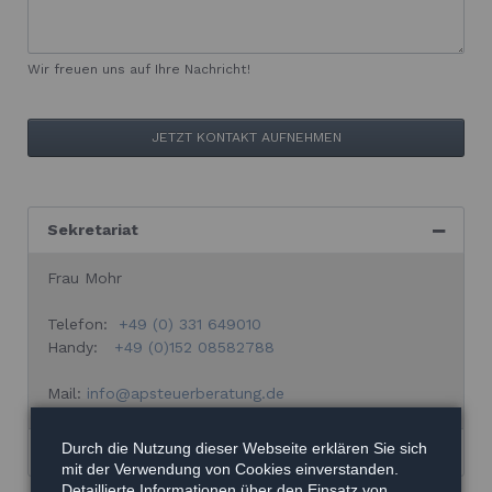
Wir freuen uns auf Ihre Nachricht!
JETZT KONTAKT AUFNEHMEN
Sekretariat
Frau Mohr
Telefon:
+49 (0) 331 649010
Handy:
+49 (0)152 08582788
Mail:
info@apsteuerberatung.de
Durch die Nutzung dieser Webseite erklären Sie sich
Öffnungszeiten
mit der Verwendung von Cookies einverstanden.
Detaillierte Informationen über den Einsatz von