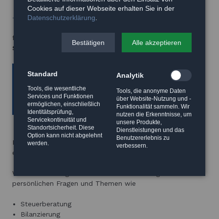
Cookies auf dieser Webseite erhalten Sie in der
Datenschutzerklärung
.
Telefonische Sprechzeiten
für unsere
Steuerfachhilfen
,
Bilanzbuchhalter
und
Bestätigen
Alle akzeptieren
Steuerfachwirte.
Montag: 13:00–16:00
Standard
Analytik
Dienstag: 13:00–16:00
Mittwoch: Keine Sprechzeiten
Tools, die wesentliche
Tools, die anonyme Daten
Services und Funktionen
Donnerstag: 09:00–16:00
über Website-Nutzung und -
ermöglichen, einschließlich
Funktionalität sammeln. Wir
Freitag: 09:00–13:00
Identitätsprüfung,
nutzen die Erkenntnisse, um
Servicekontinuität und
unsere Produkte,
Standortsicherheit. Diese
Dienstleistungen und das
Option kann nicht abgelehnt
Benutzererlebnis zu
Nutzen Sie unser Kontaktformular oder rufen Sie uns
werden.
verbessern.
einfach an!
Wir beraten Sie gern unverbindlich zu Ihren ganz
persönlichen Fragen und Themen wie
Steuerberatung
Bilanzierung