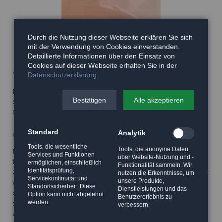
Durch die Nutzung dieser Webseite erklären Sie sich
mit der Verwendung von Cookies einverstanden.
Detaillierte Informationen über den Einsatz von
Cookies auf dieser Webseite erhalten Sie in der
Verkaufsabsicht an Fremde
Datenschutzerklärung
.
Falls Sie Ihr Unternehmen verkaufen wollen beraten wir
Bestätigen
Alle akzeptieren
Sie bei der Festlegung des Kaufpreisen und unterstützen
Sie bei der Kontaktaufnahme mit potenziellen Käufern.
Standard
Analytik
Grundsatz der Qualifikation
Tools, die wesentliche
Tools, die anonyme Daten
Bei der grundsätzlichen Entscheidung, ob eine
Services und Funktionen
über Website-Nutzung und -
familieninterne oder eine externe Lösung im
ermöglichen, einschließlich
Funktionalität sammeln. Wir
Identitätsprüfung,
Zusammenhang mit einer Unternehmensnachfolge verfolgt
nutzen die Erkenntnisse, um
Servicekontinuität und
unsere Produkte,
werden sollte, kann sich der Unternehmer am Grundsatz
Standortsicherheit. Diese
Dienstleistungen und das
orientieren, dass man besser gut qualifizierte Dritte als
Option kann nicht abgelehnt
Benutzererlebnis zu
werden.
schlecht qualifizierte familiäre Nachfolger bestimmen
verbessern.
sollte,