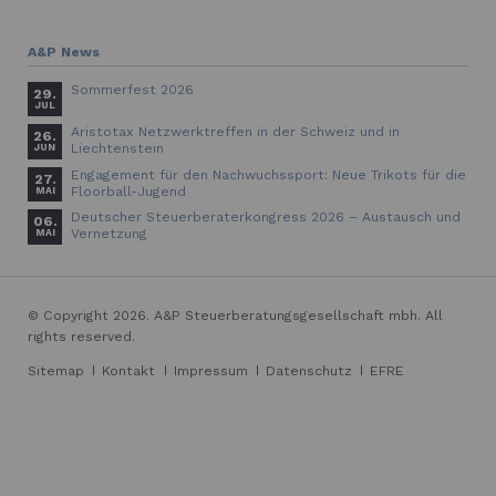
A&P News
Sommerfest 2026
29.
JUL
Aristotax Netzwerktreffen in der Schweiz und in
26.
Liechtenstein
JUN
Engagement für den Nachwuchssport: Neue Trikots für die
27.
Floorball-Jugend
MAI
Deutscher Steuerberaterkongress 2026 – Austausch und
06.
Vernetzung
MAI
© Copyright 2026. A&P Steuerberatungsgesellschaft mbh. All
rights reserved.
Navigation
Sitemap
Kontakt
Impressum
Datenschutz
EFRE
überspringen