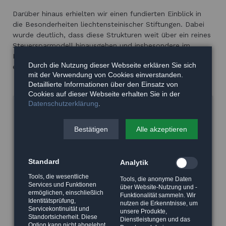
Darüber hinaus erhielten wir einen fundierten Einblick in
die Besonderheiten liechtensteinischer Stiftungen. Dabei
wurde deutlich, dass diese Strukturen weit über ein reines
Steuersparmodell hinausgehen und insbesondere im
Bereich Vermögensstrukturierung und Nachfolgeplanung
Durch die Nutzung dieser Webseite erklären Sie sich
eine wichtige Rolle spielen.
mit der Verwendung von Cookies einverstanden.
Detaillierte Informationen über den Einsatz von
Cookies auf dieser Webseite erhalten Sie in der
Datenschutzerklärung
.
Bestätigen
Alle akzeptieren
Standard
Analytik
Tools, die wesentliche
Tools, die anonyme Daten
Services und Funktionen
über Website-Nutzung und -
ermöglichen, einschließlich
Funktionalität sammeln. Wir
Identitätsprüfung,
nutzen die Erkenntnisse, um
Servicekontinuität und
unsere Produkte,
Standortsicherheit. Diese
Dienstleistungen und das
Option kann nicht abgelehnt