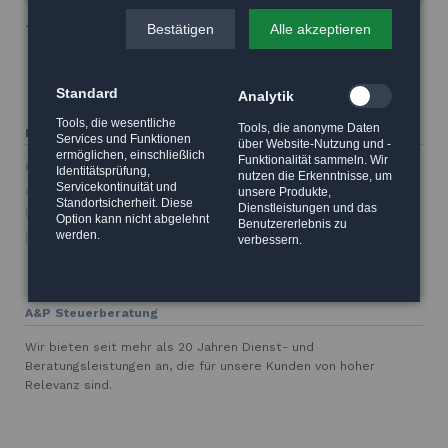
Zurück
Bestätigen
Alle akzeptieren
Standard
Analytik
Tools, die wesentliche
Tools, die anonyme Daten
Hauptleistungen
Services und Funktionen
über Website-Nutzung und -
ermöglichen, einschließlich
Funktionalität sammeln. Wir
Finanzbuchhaltung
Identitätsprüfung,
nutzen die Erkenntnisse, um
Servicekontinuität und
Jahresabschluss
unsere Produkte,
Standortsicherheit. Diese
Dienstleistungen und das
Lohnbuchhaltung
Option kann nicht abgelehnt
Benutzererlebnis zu
werden.
Steuerberatung
verbessern.
A&P Steuerberatung
Wir bieten seit mehr als 20 Jahren Dienst- und
Beratungsleistungen an, die für unsere Kunden von hoher
Relevanz sind.